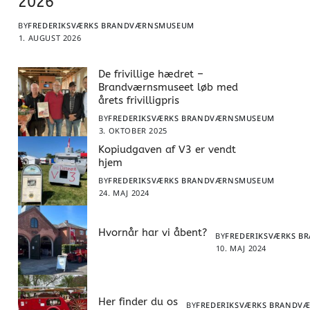
2026
BY
FREDERIKSVÆRKS BRANDVÆRNSMUSEUM
1. AUGUST 2026
De frivillige hædret –
Brandværnsmuseet løb med
årets frivilligpris
BY
FREDERIKSVÆRKS BRANDVÆRNSMUSEUM
3. OKTOBER 2025
Kopiudgaven af V3 er vendt
hjem
BY
FREDERIKSVÆRKS BRANDVÆRNSMUSEUM
24. MAJ 2024
Hvornår har vi åbent?
BY
FREDERIKSVÆRKS 
10. MAJ 2024
Her finder du os
BY
FREDERIKSVÆRKS BRANDV