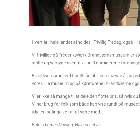
Hvert år i hele landet afholdes i Frivillig Fredag, også
Vi frivillige på Frederiksværk Brandværnsmuseum er stolte
stolte og ydmyge over at vi, ud 3 nominerede foreninger, b
Brandværnsmuseet har 30 år jubilæum næste år, og vi tr
vores lille museum og på køreturene i brandbilerne ogs
Vi er ikke så mange til at dele den flotte pris, så hvis 
Vi har brug for folk som både kan vise rundt på museet
ikke en betingelse for at være med.
Foto: Thomas Quvang, Halsnæs Avis