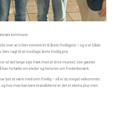
 i Halsnæs kommune.
 over at vi blev nomineret til årets frivilligpris – og vi er både
lev vagt til at modtage årets frivillig pris.
or at det lange seje træk med at drive museet, vise gæster
å kan fortælle om steder og historien om Frederiksværk.
du har lyst at være med som frivillig – så er du meget velkommen.
, og hvis man kan køre brandbilerne er det et ekstra plus men