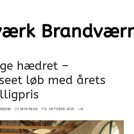
sværk Brandvæ
lige hædret –
eet løb med årets
illigpris
USEUM
1 MIN READ
3. OKTOBER 2025
0