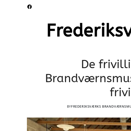
Frederik
De frivil
Brandværnsmus
friv
BY
FREDERIKSVÆRKS BRANDVÆRNSM