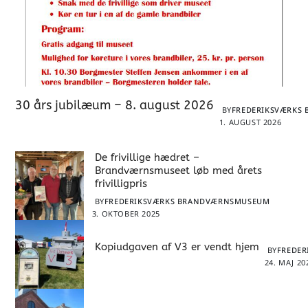
30 års jubilæum – 8. august 2026
BY
FREDERIKSVÆRKS
1. AUGUST 2026
De frivillige hædret –
Brandværnsmuseet løb med årets
frivilligpris
BY
FREDERIKSVÆRKS BRANDVÆRNSMUSEUM
3. OKTOBER 2025
Kopiudgaven af V3 er vendt hjem
BY
FREDE
24. MAJ 20