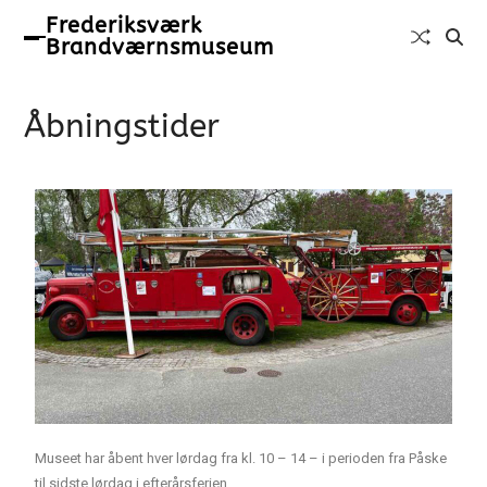
Frederiksværk
Brandværnsmuseum
Åbningstider​
Museet har åbent hver lørdag fra kl. 10 – 14 – i perioden fra Påske
til sidste lørdag i efterårsferien.