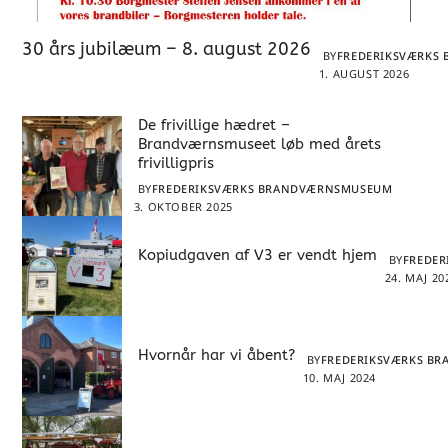
30 års jubilæum – 8. august 2026
BY
FREDERIKSVÆRKS
1. AUGUST 2026
De frivillige hædret –
Brandværnsmuseet løb med årets
frivilligpris
BY
FREDERIKSVÆRKS BRANDVÆRNSMUSEUM
3. OKTOBER 2025
Kopiudgaven af V3 er vendt hjem
BY
FREDE
24. MAJ 20
Hvornår har vi åbent?
BY
FREDERIKSVÆRKS B
10. MAJ 2024