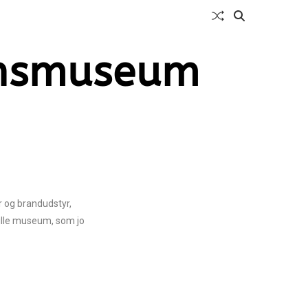
rnsmuseum
r og brandudstyr,
lille museum, som jo