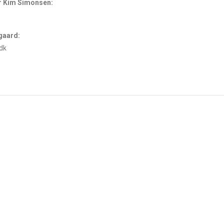
r Kim Simonsen:
gaard:
dk