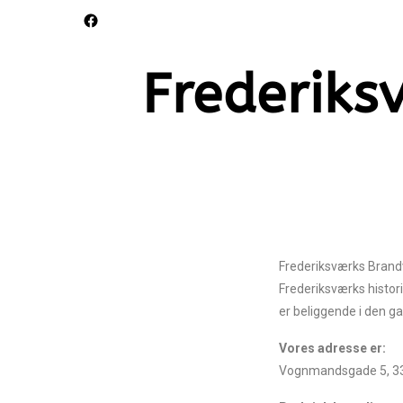
Frederik
Frederiksværks Brandv
Frederiksværks histor
er beliggende i den g
Vores adresse er:
Vognmandsgade 5, 33