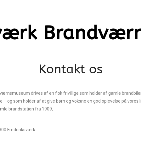
sværk Brandvæ
Kontakt os
ærnsmuseum drives af en flok frivillige som holder af gamle brandbile
ie – og som holder af at give børn og voksne en god oplevelse på vores 
amle brandstation fra 1909,
00 Frederiksværk