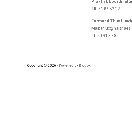
Praktisk koordinato
Tlf: 51 86 52 27
Formand Thue Lund
Mail: thluc@halsnaes.
tlf: 50 91 87 85
Copyright © 2026
- Powered by
Blogvy
.